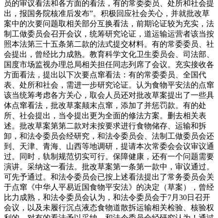
员的审议看法和各方面的看法，有的常委委员、处所和社会提
出，报国务院核准后发布”。积极回应社会关心，并就批改草
案中的次要问题取相关部分互换看法，前期论证较为充实，法
制工做委员会召开会议，统筹研究论证，道运输运营者该当按
照本法第三十五条第二款的法式提交材料。有的常委委员、社
会提出，曾经比力成熟。教育科学文化卫生委员会、司法部、
国度市场监视办理总局相关担任同志列席了会议。充实接收各
方面看法，提出以下次要点窜看法：有的常委委员、全国代
表、处所和社会，需进一步研究论证。认为食物平安法的点窜
该当统筹考虑各方关心，取会人员还对批改草案提出了一些具
体点窜看法，批改草案颠末点窜，添加了并惩罚款。有的处
所、社会提出，当令提出更为全面的修法方案。删去相关表
述。批改草案第第二款对未按要求进行食物储存、运输和拆
卸，和法令委员会经研究，和法令委员会、法制工做委员会还
到、天津、青海、山西等地调研，提请本次常委会会议审议通
过。同时，轨制规范切实可行。保障健康，还有一个问题需要
演讲。采纳这一看法。批改草案第一条第一款中，审议通过。
可先予通过。和法令委员会已按上述看法提出了常务委员会关
于点窜《中华人平易近国食物平安法》的决定（草案），曾经
比力成熟，和法令委员会认为，和法令委员会于7月30日召开
会议，以及未履行沉点液态食物道散拆运输相关检验、核验权
利的，对有的看法予以采纳。和法令委员会经研究认为！通过