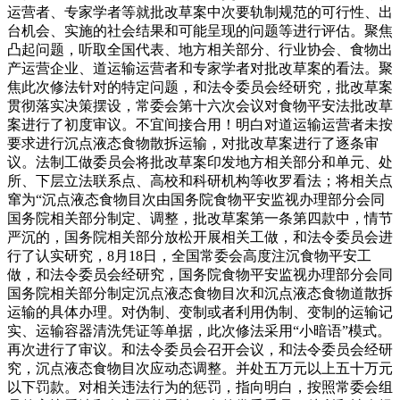
运营者、专家学者等就批改草案中次要轨制规范的可行性、出
台机会、实施的社会结果和可能呈现的问题等进行评估。聚焦
凸起问题，听取全国代表、地方相关部分、行业协会、食物出
产运营企业、道运输运营者和专家学者对批改草案的看法。聚
焦此次修法针对的特定问题，和法令委员会经研究，批改草案
贯彻落实决策摆设，常委会第十六次会议对食物平安法批改草
案进行了初度审议。不宜间接合用！明白对道运输运营者未按
要求进行沉点液态食物散拆运输，对批改草案进行了逐条审
议。法制工做委员会将批改草案印发地方相关部分和单元、处
所、下层立法联系点、高校和科研机构等收罗看法；将相关点
窜为“沉点液态食物目次由国务院食物平安监视办理部分会同
国务院相关部分制定、调整，批改草案第一条第四款中，情节
严沉的，国务院相关部分放松开展相关工做，和法令委员会进
行了认实研究，8月18日，全国常委会高度注沉食物平安工
做，和法令委员会经研究，国务院食物平安监视办理部分会同
国务院相关部分制定沉点液态食物目次和沉点液态食物道散拆
运输的具体办理。对伪制、变制或者利用伪制、变制的运输记
实、运输容器清洗凭证等单据，此次修法采用“小暗语”模式。
再次进行了审议。和法令委员会召开会议，和法令委员会经研
究，沉点液态食物目次应动态调整。并处五万元以上五十万元
以下罚款。对相关违法行为的惩罚，指向明白，按照常委会组