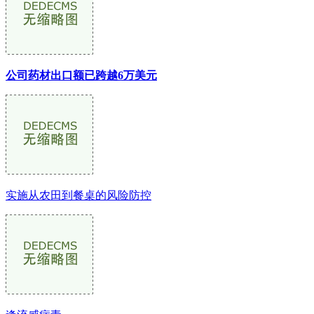
公司药材出口额已跨越6万美元
实施从农田到餐桌的风险防控