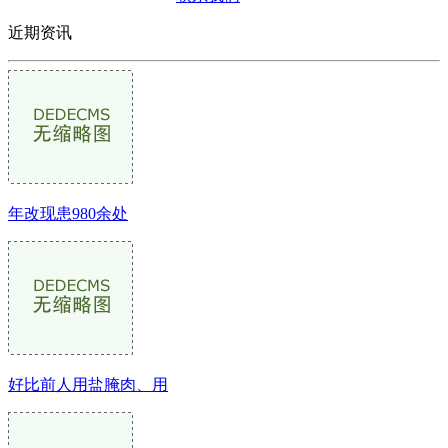
近期资讯
年改现患980余处
好比前人用盐腌肉、用