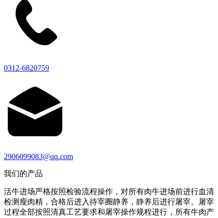
0312-6820759
2906099083@qq.com
我们的产品
活牛进场严格按照检验流程操作，对所有肉牛进场前进行血清
检测瘦肉精，合格后进入待宰圈静养，静养后进行屠宰。屠宰
过程全部按照清真工艺要求和屠宰操作规程进行，所有牛肉产