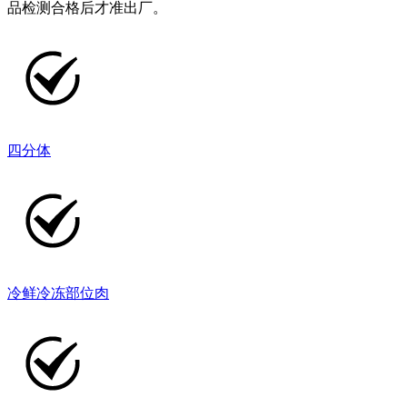
品检测合格后才准出厂。
四分体
冷鲜冷冻部位肉