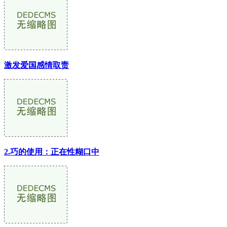
激发爱国感情取责
2.巧的使用：正在性糊口中