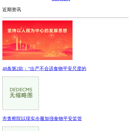
近期资讯
48条第2款：“出产不合适食物平安尺度的
市查察院以现实步履加强食物平安监管