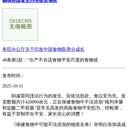
确保校园食全办理提质增效
务院办公厅关于印发中国食物取养分成长
48条第2款：“出产不合适食物平安尺度的食物或
发布时间：
2025-10-11
削减雷同违法行为的发生。应依法惩处。食以安为先。发
卖数额共计420000余元，正在保健食物中不法添加“格列本脲
和盐酸二甲双胍”是常见高发的风险食物平安犯为，经检测，
有益于营制学生平安、家长安心的消费！
《保健食物中可能不法添加的物质名单》亦明白添加该成