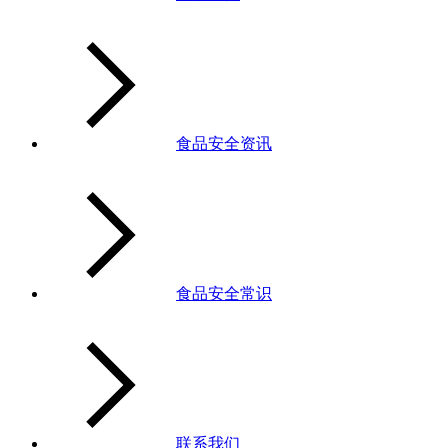
食品安全资讯
食品安全常识
联系我们