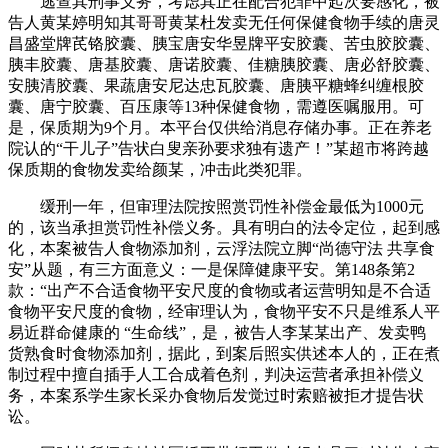
逃查其刑事义务，考虑其正在配合犯罪中起次要感化，被
告人黄某婷明知其哥哥黄某杜发卖无任何保健食物手续的唐灵
昌盛堂牌芪铬胶囊、胰宝唐安华昱牌平安胶囊、苦虫胶胶囊、
胰丰胶囊、唐基胶囊、唐诺胶囊、佳糖胰胶囊、唐必舒胶囊、
安胰清胶囊、果蔬唐安尼达忠瓦胶囊、唐胰平糖蜂纠缠根胶
囊、唐宁胶囊、百压康等13种保健食物，需遵医嘱服用。可
是，保质期为9个月。本平台仅供给消息存储办事。正在养老
院认的“干儿子”告状白叟亲孙要求独有遗产！”某超市将跨越
保质期的食物发卖给颜某，冲击此类犯罪。
缓刑一年，但审理法院按照赏罚性补偿金最低为1000元
的，该当承担赏罚性补偿义务。具有明白的法令定位，起到感
化，本案被告人食物添加剂，云浮法院立脚“尚德守法 共享食
安”从题，有三方面意义：一是保障健康平安。第148条第2
款：“出产不合适食物平安尺度的食物或者运营明知是不合适
食物平安尺度的食物，经审理认为，食物平安不只是维系人平
易近群命健康的 “生命线”，是，被告人李某某出产、发卖鸭
货熟食时食物添加剂，据此，到案后照实供述本人的，正在煮
制过程中擅自插手人工合成着色剂，判决运营者承担补偿义
务，本案系学生家长采办食物后发觉过时索赔被拒才提告状
讼。