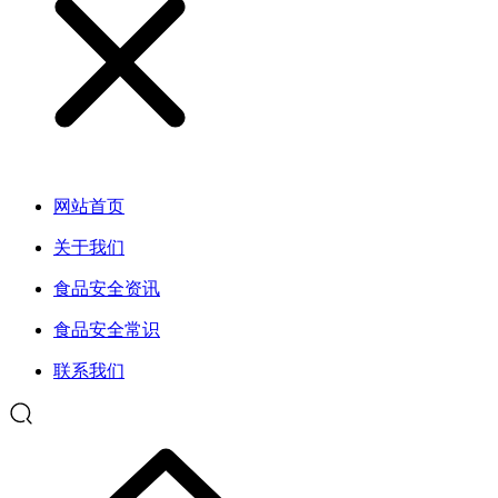
网站首页
关于我们
食品安全资讯
食品安全常识
联系我们