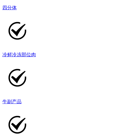
四分体
冷鲜冷冻部位肉
牛副产品