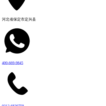
河北省保定市定兴县
400-669-9845
0312-6820759