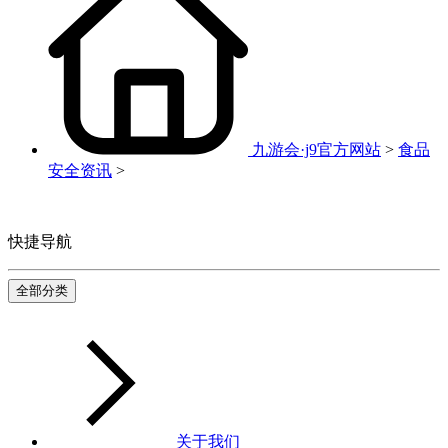
九游会·j9官方网站
>
食品
安全资讯
>
快捷导航
全部分类
关于我们