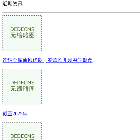
近期资讯
连结仓库通风优良；春蕾长儿园召学期食
截至2025年