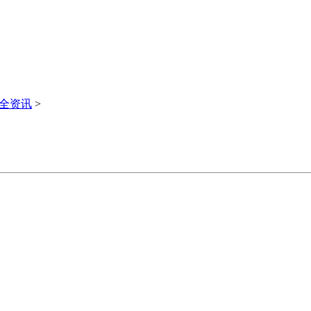
全资讯
>