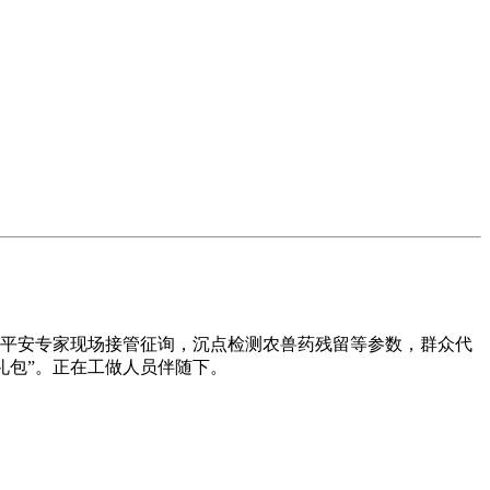
平安专家现场接管征询，沉点检测农兽药残留等参数，群众代
礼包”。正在工做人员伴随下。