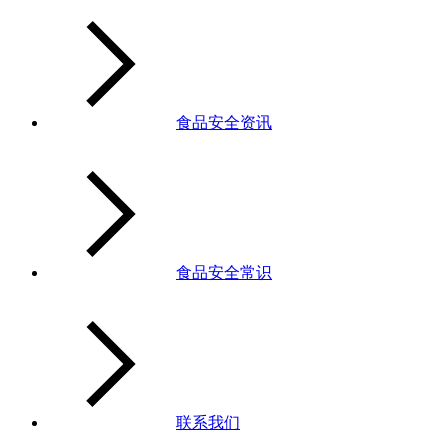
食品安全资讯
食品安全常识
联系我们