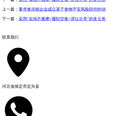
上一篇：
要求食连锁企业成立基于食物平安风险防控的动
下一篇：
采用“实地不雅摩+履职交换+讲坛分享”的多元形
联系我们
河北省保定市定兴县