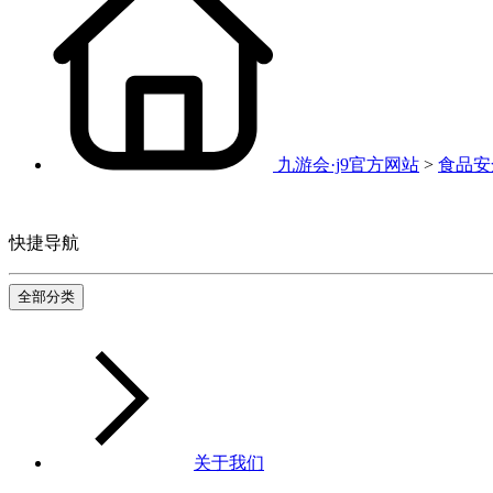
九游会·j9官方网站
>
食品安
快捷导航
全部分类
关于我们