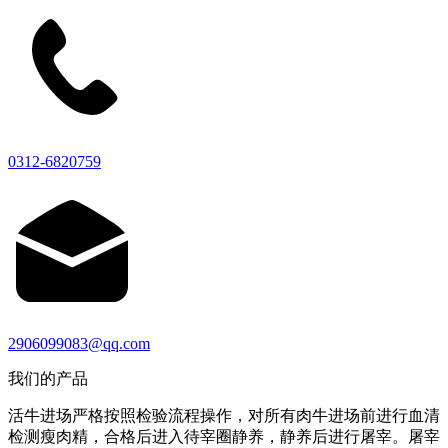
0312-6820759
2906099083@qq.com
我们的产品
活牛进场严格按照检验流程操作，对所有肉牛进场前进行血清
检测瘦肉精，合格后进入待宰圈静养，静养后进行屠宰。屠宰