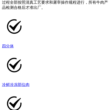
过程全部按照清真工艺要求和屠宰操作规程进行，所有牛肉产
品检测合格后才准出厂。
四分体
冷鲜冷冻部位肉