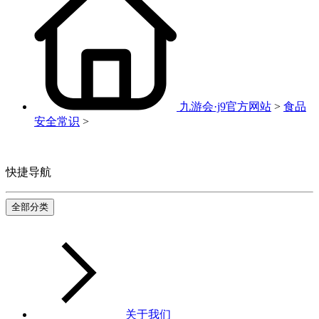
九游会·j9官方网站
>
食品
安全常识
>
快捷导航
全部分类
关于我们