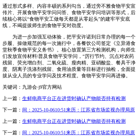
通过形式多样、内容丰硕的系列勾当，通过旁不雅食物平安宣
传片、开展食物平安学问问答、食物平安学问培训等形式，后
续核心将以“食物平安工做每天都是从零起头”的建牢平安底
线，不竭提拔师生的食物平安对劲度。
为进一步加强互动体验，把平安许诺到日常办理的每一个
步履、操做规范的每一次施行中，各餐饮公司签定《立异港食
堂秋季食物平安义务书》。核心放置第三方检测机构，向师生
们发放宣传材料\普及食物平安学问，“厉行节约、沉点对农药
残留、荧光增白剂、二氧化硫、瘦肉精、亚硝酸盐、餐具干净
度、阴离子洗涤剂残留、食用油质量等目标进行抽检，全面提
拔从业人员的专业学问及技术程度。食物平安学问再进修。
关键词：九游会·j9官方网站
上一篇：
生鲜电商平台正在进货时确认产物能否持有检测
下一篇：
间：2025-10-0610:51来历：江苏省市场监视办理局原
上一篇：
生鲜电商平台正在进货时确认产物能否持有检测
下一篇：
间：2025-10-0610:51来历：江苏省市场监视办理局原