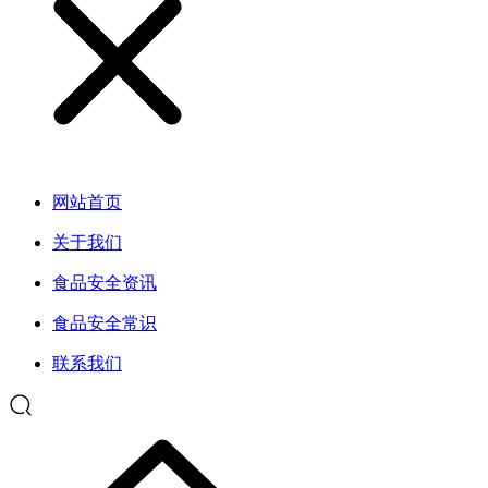
网站首页
关于我们
食品安全资讯
食品安全常识
联系我们