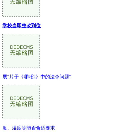
学校当即整改到位
展“片子《哪吒2》中的法令问题”
度、湿度等能否合适要求