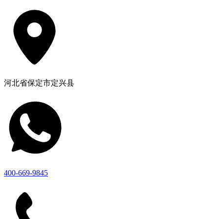
河北省保定市定兴县
400-669-9845