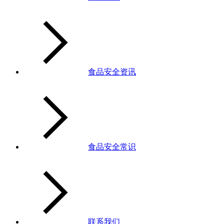
食品安全资讯
食品安全常识
联系我们