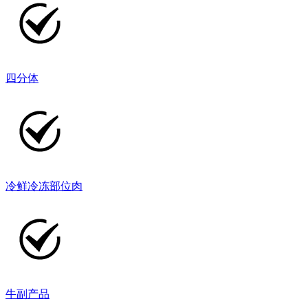
四分体
冷鲜冷冻部位肉
牛副产品