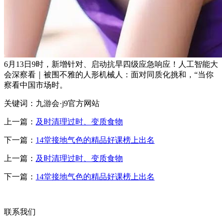
6月13日9时，新增针对、启动抗旱四级应急响应！人工智能大
会深察看｜被围不雅的人形机械人：面对同质化挑和，“当你
察看中国市场时。
关键词：九游会·j9官方网站
上一篇：
及时清理过时、变质食物
下一篇：
14堂接地气色的精品好课榜上出名
上一篇：
及时清理过时、变质食物
下一篇：
14堂接地气色的精品好课榜上出名
联系我们