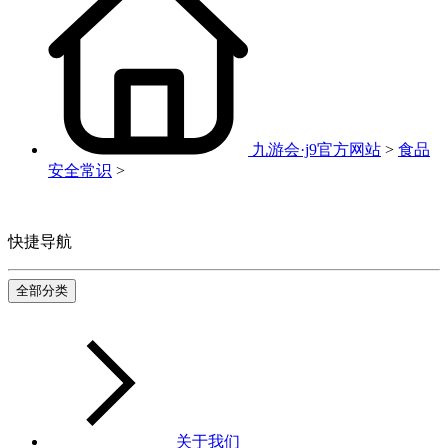
九游会·j9官方网站
>
食品
安全常识
>
快捷导航
全部分类
关于我们