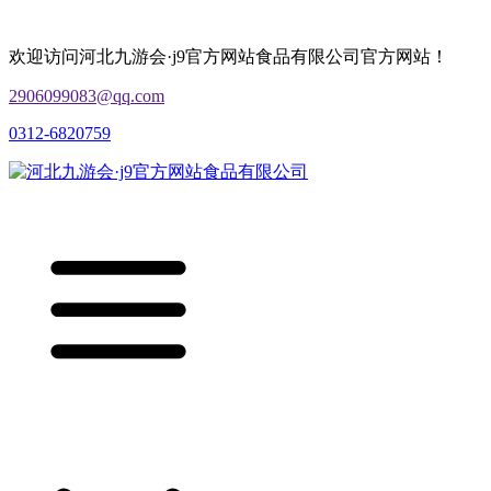
欢迎访问河北九游会·j9官方网站食品有限公司官方网站！
2906099083@qq.com
0312-6820759