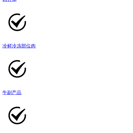
冷鲜冷冻部位肉
牛副产品