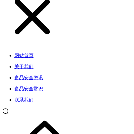
网站首页
关于我们
食品安全资讯
食品安全常识
联系我们