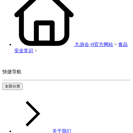
九游会·j9官方网站
>
食品
安全常识
>
快捷导航
全部分类
关于我们