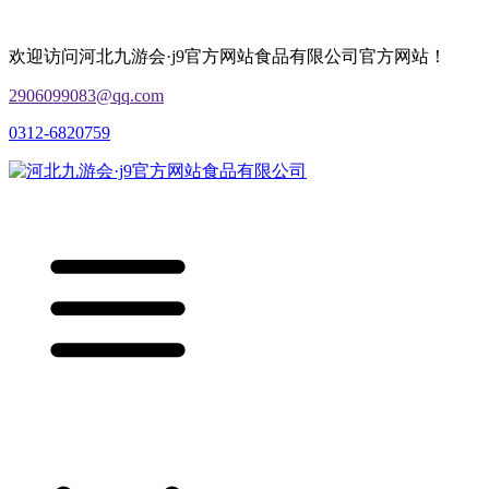
欢迎访问河北九游会·j9官方网站食品有限公司官方网站！
2906099083@qq.com
0312-6820759