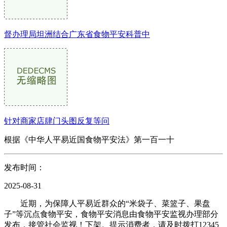
督办理局坦洲结合广东省食物平安科普中
针对商家店肆门头图反复等问
根据《中华人平易近国食物平安法》第一百一十
发布时间：
2025-08-31
近期，为保障人平易近群众的“米袋子、菜篮子、果盘
子”等沉点食物平安，食物平安消息由食物平安监视办理部分
发布，接管社会监视！下架。提示消费者，请及时拨打12345