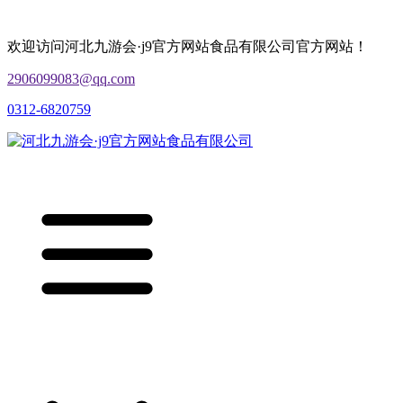
欢迎访问河北九游会·j9官方网站食品有限公司官方网站！
2906099083@qq.com
0312-6820759