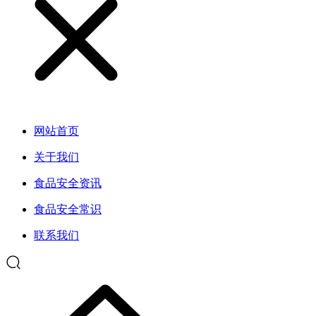
网站首页
关于我们
食品安全资讯
食品安全常识
联系我们