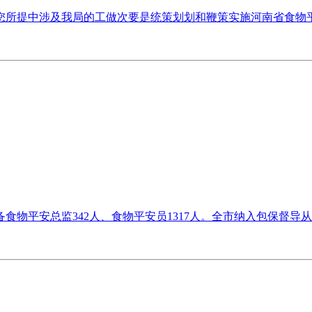
所提中涉及我局的工做次要是统策划划和鞭策实施河南省食物平安
平安总监342人、食物平安员1317人。全市纳入包保督导从体4