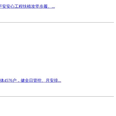
安心工程扶植攻坚步履、...
576户，健全日管控、月安排...