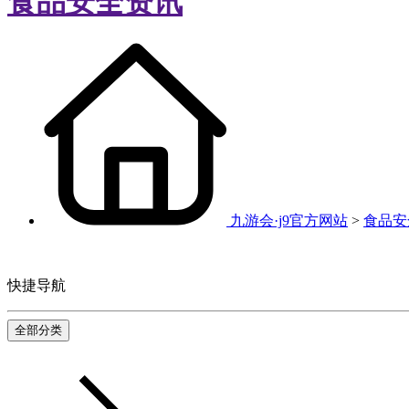
食品安全资讯
九游会·j9官方网站
>
食品安
快捷导航
全部分类