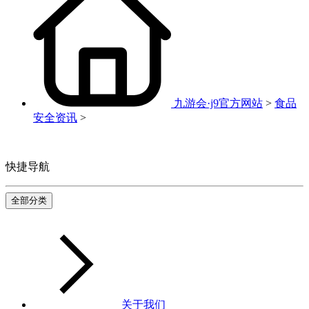
九游会·j9官方网站
>
食品
安全资讯
>
快捷导航
全部分类
关于我们