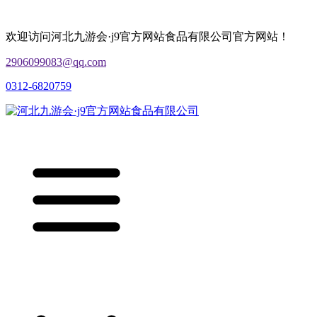
欢迎访问河北九游会·j9官方网站食品有限公司官方网站！
2906099083@qq.com
0312-6820759