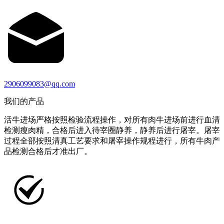
2906099083@qq.com
我们的产品
活牛进场严格按照检验流程操作，对所有肉牛进场前进行血清
检测瘦肉精，合格后进入待宰圈静养，静养后进行屠宰。屠宰
过程全部按照清真工艺要求和屠宰操作规程进行，所有牛肉产
品检测合格后才准出厂。