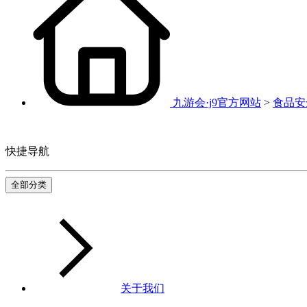
九游会·j9官方网站
>
食品安
快捷导航
全部分类
关于我们