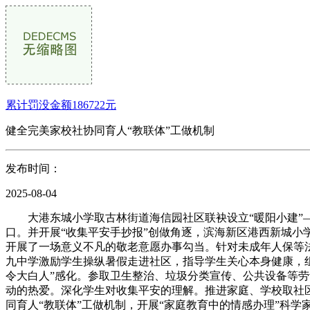
累计罚没金额186722元
健全完美家校社协同育人“教联体”工做机制
发布时间：
2025-08-04
大港东城小学取古林街道海信园社区联袂设立“暖阳小建”—
口。并开展“收集平安手抄报”创做角逐，滨海新区港西新城小
开展了一场意义不凡的敬老意愿办事勾当。针对未成年人保等
九中学激励学生操纵暑假走进社区，指导学生关心本身健康，
令大白人”感化。参取卫生整治、垃圾分类宣传、公共设备等
动的热爱。深化学生对收集平安的理解。推进家庭、学校取社
同育人“教联体”工做机制，开展“家庭教育中的情感办理”科