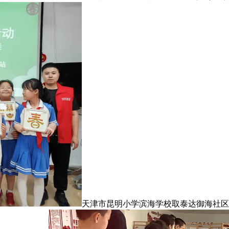
天津市昆明小学滨海学校取泰达御海社区