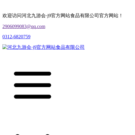
欢迎访问河北九游会·j9官方网站食品有限公司官方网站！
2906099083@qq.com
0312-6820759