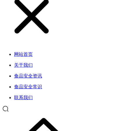
网站首页
关于我们
食品安全资讯
食品安全常识
联系我们