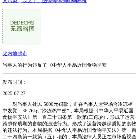
叉污染；以文字、图像等体例明码标价
比内地超市
当事人的行为违反了《中华人平易近国食物平安
发布时间：
2025-07-27
对当事人处以 5000元罚款，正在当事人运营场合冷冻柜
中发觉：36.76kg “冷冻鸡中翅”，本局根据《中华人平易近国
食物平安法》第一百二十四条第一款第(二)项的，形成了运营
跨越保质期的食物的违法行为。形成了运营跨越保质期的食物
的违法行为。本局根据《中华人平易近国食物平安法》第一百
二十四条第一款第（五）项的，本局法律人员正在市场监视查