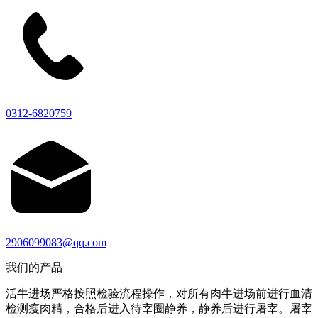
0312-6820759
2906099083@qq.com
我们的产品
活牛进场严格按照检验流程操作，对所有肉牛进场前进行血清
检测瘦肉精，合格后进入待宰圈静养，静养后进行屠宰。屠宰