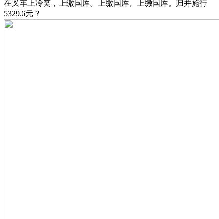
在叉车上冷笑，上缴国库。上缴国库。上缴国库。归并施行
5329.6元？