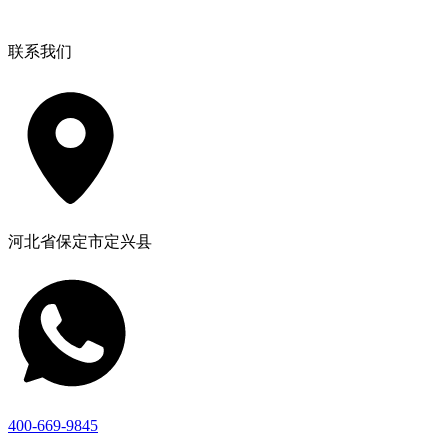
联系我们
河北省保定市定兴县
400-669-9845