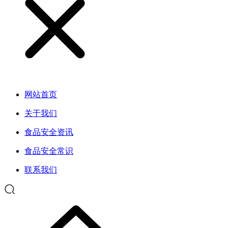
网站首页
关于我们
食品安全资讯
食品安全常识
联系我们