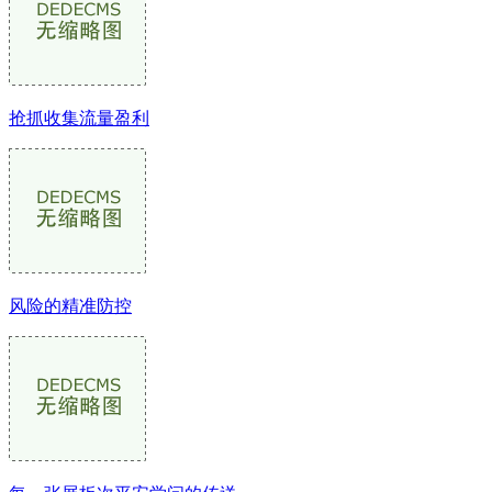
抢抓收集流量盈利
风险的精准防控