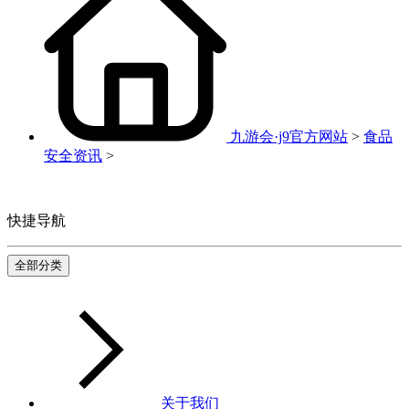
九游会·j9官方网站
>
食品
安全资讯
>
快捷导航
全部分类
关于我们