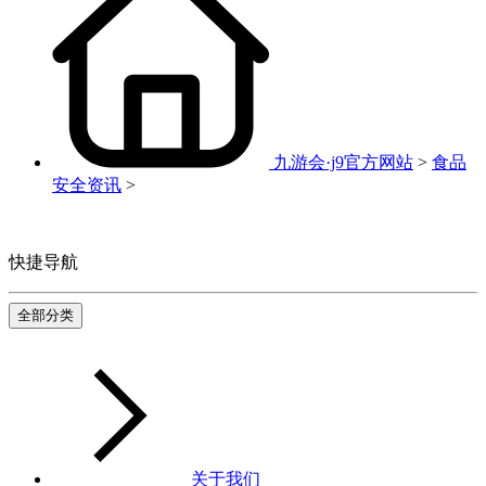
九游会·j9官方网站
>
食品
安全资讯
>
快捷导航
全部分类
关于我们