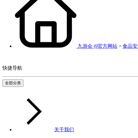
九游会·j9官方网站
>
食品安
快捷导航
全部分类
关于我们