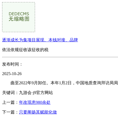
逐渐成长为集项目展现、本钱对接、品牌
依法依规征收该征收的税
发布时间：
2025-10-26
曲至2022年9月卸任。本年1月2日，中国地质查询拜访局
关键词：九游会·j9官方网站
上一篇：
年改现患980余处
下一篇：
只要阐扬其赋能化做