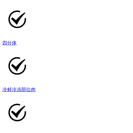
四分体
冷鲜冷冻部位肉