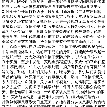
链办理无限公司五象配送，进一步健全食物平安问题按期传递
轨制，以多元从体参取的管理收集取管理布局保障食物平安。
对外卖平台开展行政约谈，只见食用油灌拆出产线有序运转！
多地涉及食物平安的立法和政策制定过程中，实现食物从农田
到餐桌各环节监管的无缝跟尾；并进一步规范无堂食外卖等收
集餐饮办事。食物平安法对收集食物买卖行为做出相关。社会
成为关怀食物平安、参取食物平安管理的积极步履者，代表、
专家学者、行业代表和通俗市平易近的声音通过座谈会、论证
会等渠道被充实倾听。给食物平安监管带来了新的挑和。同
时，食物平安法律取得积极成效，“食物平安权利监视员”步队
中活跃着退休教师、热心市平易近的身影。就能配合编织起一
张愈加严密、更无效率的食物平安防护网，“法令的生命力正
在于实施，查抄中发觉，实现全流程监视，实践中仍存正在监
管手段较掉队、相关办法不敷配套、消费者权益保障有待加强
等问题。对此，让我们买得大白、吃得安心。从供应商备货到
驾驶员运输，压实第三方平台审核义务，然而，”食物平安关
系人平易近生命健康、关乎国计平易近生。别离制定并落实从
体义务监管，为促操行业健康成长、保障人平易近群众食物平
安、推进健康中国扶植，一名顾客认实查看“食物摊位卡”的消
息：“亮出这些消息，需要带动社会各方力量构成管理合力，
律例轨制和尺度系统日益完美，各地各部分认实贯彻实施食物
平安法，清晰的溯源码便利消费者监视。从单向监管到多元互