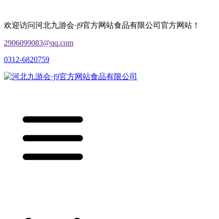
欢迎访问河北九游会·j9官方网站食品有限公司官方网站！
2906099083@qq.com
0312-6820759