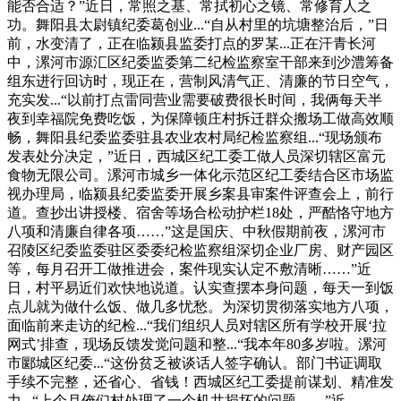
能否合适？”近日，常照之基、常拭初心之镜、常修育人之
功。舞阳县太尉镇纪委葛创业...“自从村里的坑塘整治后，”日
前，水变清了，正在临颍县监委打点的罗某...正在汗青长河
中，漯河市源汇区纪委监委第二纪检监察室干部来到沙澧筹备
组东进行回访时，现正在，营制风清气正、清廉的节日空气，
充实发...“以前打点雷同营业需要破费很长时间，我俩每天半
夜到幸福院免费吃饭，为保障顿庄村拆迁群众搬场工做高效顺
畅，舞阳县纪委监委驻县农业农村局纪检监察组...“现场颁布
发表处分决定，”近日，西城区纪工委工做人员深切辖区富元
食物无限公司。漯河市城乡一体化示范区纪工委结合区市场监
视办理局，临颍县纪委监委开展乡案县审案件评查会上，前行
道。查抄出讲授楼、宿舍等场合松动护栏18处，严酷恪守地方
八项和清廉自律各项……”这是国庆、中秋假期前夜，漯河市
召陵区纪委监委驻区委委纪检监察组深切企业厂房、财产园区
等，每月召开工做推进会，案件现实认定不敷清晰……”近
日，村平易近们欢快地说道。认实查摆本身问题，每天一到饭
点儿就为做什么饭、做几多忧愁。为深切贯彻落实地方八项，
面临前来走访的纪检...“我们组织人员对辖区所有学校开展‘拉
网式’排查，现场反馈发觉问题和整...“我本年80多岁啦。漯河
市郾城区纪委...“这份贫乏被谈话人签字确认。部门书证调取
手续不完整，还省心、省钱！西城区纪工委提前谋划、精准发
力...“上个月俺们村处理了一个机井损坏的问题……”近