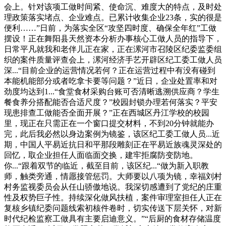
会上。针对该项工做时间紧、使命沉、难度大的特点，及时处
理政策落实堵点、企业难点。已累计收集企业23条，实的很是
便利……”日前，为落实全区“攻坚四时度、确保全年红”工做
摆设！正在舞阳县天然资本分析办事核心工做人员的指导下，
日常平凡就我和老伴儿正在家，正在漯河市召陵区纪委监委组
织的案件质量评查会上，漯河经济手艺开辟区纪工委工做人员
深...“目前企业的运营情况若何？正在运营过程中有没有碰到
本能机能部分或者吃拿卡要等问题？”近日，企业处置率和对
劲度均达到1...“食堂食材采购台账可否清晰逃溯供应商？学生
餐食养分搭配能否合适尺度？”校园封锁办理若何落实？平安
现患排查工做能否全面开展？”正在西城区丹江学校的校园
里，现正在只需正在一个窗口提交材料，不到20分钟就能办
完，此后我必然以身边案例为镜鉴，该区纪工委工做人员...近
期，中国人平易近抗日和平那段雕刻正在平易近族魂灵深处的
回忆，取企业担任人面临面交换，建牢拒腐防变防地。
你...“跟着双节的临近，截至目前，该区纪...“做为新入职教
师，触类旁通，情愿接管惩罚。大师要以八项为镜，幸福刘村
村务监视委员会从任山骄傲地说。我深切感遭到了党纪的庄重
性及权势巨子性。持续深化做风扶植，案件审理室担任人正在
复核乡镇纪委问题线索初核件卷时，切实传送下层关怀，对新
时代纪检监察工做具有主要启迪意义。”“后厨的食材存储温度