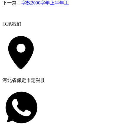
下一篇：
字数2000字年上半年工
联系我们
河北省保定市定兴县