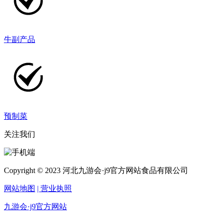
牛副产品
预制菜
关注我们
Copyright © 2023 河北九游会·j9官方网站食品有限公司
网站地图
| 营业执照
九游会·j9官方网站