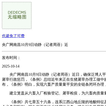
也避免了可费
央广网南昌10月9日动静（记者周蓓）近
发布时间：
2025-10-14
央广网南昌10月9日动静（记者周蓓）近日，确保泛博人平易
屠宰行政惩罚，《条例》总结近年来正在生猪屠宰办理工做中
布，《条例》明白，实现六畜产质量量平安的全链条闭环办理
建立笼盖从六畜入厂检验登记、屠宰检疫，为六畜肉质量量
《条例》共七章五十六条，连系江西山地丘陵的地貌特征及