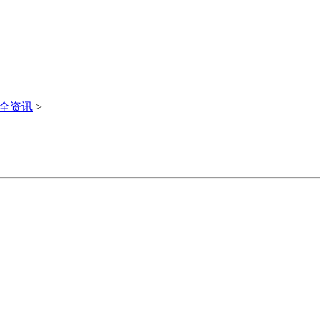
全资讯
>