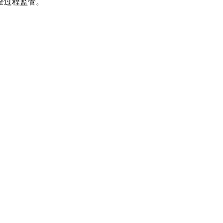
全过程监管。