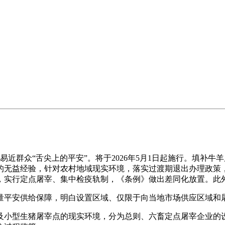
近群众“舌尖上的平安”。将于2026年5月1日起施行。填补
的无益经验，针对农村地域现实环境，落实过渡期退出办理政策
，实行定点屠宰、集中检疫轨制，《条例》做出差同化放置。此
平安供给保障，明白设置区域、仅限于向当地市场供应区域和屠
小型生猪屠宰点的现实环境，分为总则、六畜定点屠宰企业的设