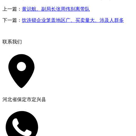
上一篇：
黄识航、副局长张周伟别离带队
下一篇：
饮连锁企业笼盖地区广、买卖量大、涉及人群多
联系我们
河北省保定市定兴县