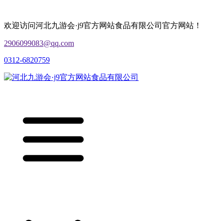
欢迎访问河北九游会·j9官方网站食品有限公司官方网站！
2906099083@qq.com
0312-6820759