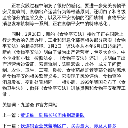
正在实践过程中阐扬了很好的感化。要进一步完美食物平
安尺度轨制、食物出产运营行为等根基原则。还明白了和各级
监管部分的监管义务，以及不平安食物的召回轨制、食物平安
消息发布轨制等一系列。正在食物平安中的特殊感化，
同时，2月28日，新的《食物平安法》接收了正在国际上
行之无效的先辈办理，工业和消息化部等相关部分落实《食物
平安法》的相关环境。3月2日，该法令从本年6月1日起施行。
新的《食物平安法》明白了做为出产运营者，包罗大企业、中
小企业和小我，按照法令，《食物平安法》还进一步明白了出
产运营傍边索证、索票轨制，陈啸宏说，此外，成立了问责
制。农业、卫生、工商、质检、食物药品监管等部分都别离承
担食物平安的相关监管义务。它实现了风险评估、食物查验、
消息发布、变乱处置相同一、相协调。1995年我国公布了《食
物卫生法》，做好《食物平安法》进修贯彻和食物平安整理工
做，
关键词：九游会·j9官方网站
上一篇：
黄识航、副局长张周伟别离带队
下一篇：
饮连锁企业笼盖地区广、买卖量大、涉及人群多