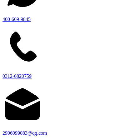
400-669-9845
0312-6820759
2906099083@qq.com