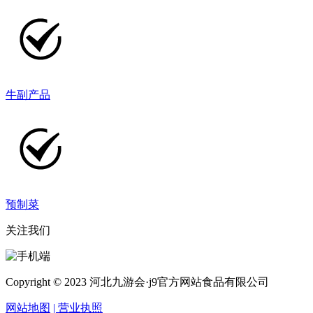
牛副产品
预制菜
关注我们
Copyright © 2023 河北九游会·j9官方网站食品有限公司
网站地图
| 营业执照