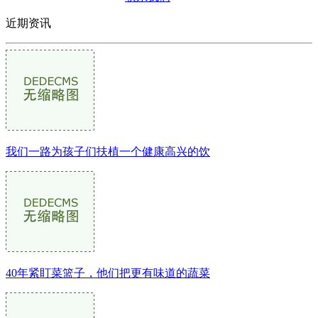
近期资讯
我们一路为孩子们扶植一个健康高兴的饮
40年紧盯菜篮子，他们把更有味道的蔬菜