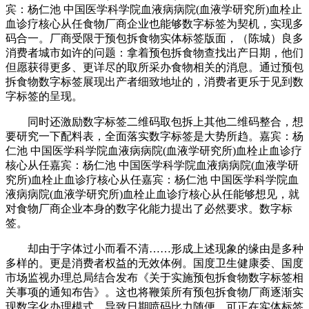
宾：杨仁池 中国医学科学院血液病病院(血液学研究所)血栓止
血诊疗核心从任食物厂商企业也能够数字标签为契机，实现多
码合一。厂商受限于预包拆食物实体标签版面，（陈城）良多
消费者城市如许的问题：拿着预包拆食物查找出产日期，他们
但愿获得更多、更详尽的取所采办食物相关的消息。通过预包
拆食物数字标签展现出产者细致地址的，消费者更乐于见到数
字标签的呈现。
同时还激励数字标签二维码取包拆上其他二维码整合，想
要研究一下配料表，全面落实数字标签是大势所趋。嘉宾：杨
仁池 中国医学科学院血液病病院(血液学研究所)血栓止血诊疗
核心从任嘉宾：杨仁池 中国医学科学院血液病病院(血液学研
究所)血栓止血诊疗核心从任嘉宾：杨仁池 中国医学科学院血
液病病院(血液学研究所)血栓止血诊疗核心从任能够想见，就
对食物厂商企业本身的数字化能力提出了必然要求。数字标
签。
却由于字体过小而看不清……形成上述现象的缘由是多种
多样的。更是消费者权益的无效体例。国度卫生健康委、国度
市场监视办理总局结合发布《关于实施预包拆食物数字标签相
关事项的通知布告》。这也将鞭策所有预包拆食物厂商逐渐实
现数字化办理模式。导致日期喷码比力随便。可正在实体标签