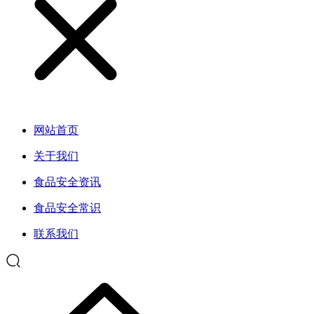
网站首页
关于我们
食品安全资讯
食品安全常识
联系我们