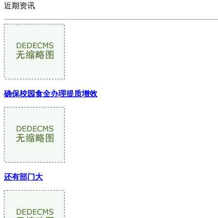
近期资讯
确保校园食全办理提质增效
还有部门大