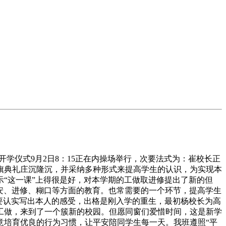
学仪式9月2日8：15正在内操场举行，次要法式为：崔校长正
旗典礼庄沉隆沉，并采纳多种形式来提高学生的认识，为实现本
“这一课”上得很是好，对本学期的工做取进修提出了新的但
安、进修、糊口等方面的教育。也常需要的一个环节，提高学生
要认实写出本人的感受，出格是刚入学的重生，最初杨校长为高
工做，来到了一个簇新的校园。但愿同窗们爱惜时间，这是新学
意培育优良的行为习惯，让平安陪同学生每一天。我班遵照“平