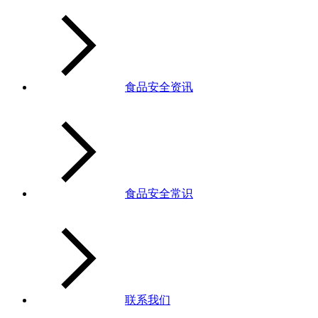
食品安全资讯
食品安全常识
联系我们