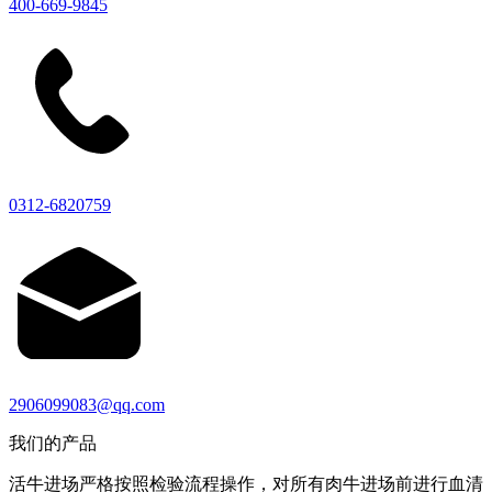
400-669-9845
0312-6820759
2906099083@qq.com
我们的产品
活牛进场严格按照检验流程操作，对所有肉牛进场前进行血清