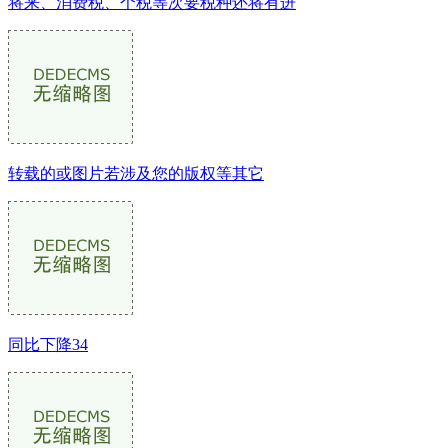
将来、消费税、个税等次要税种还将有进
转载的或图片若涉及您的版权等其它
同比下降34