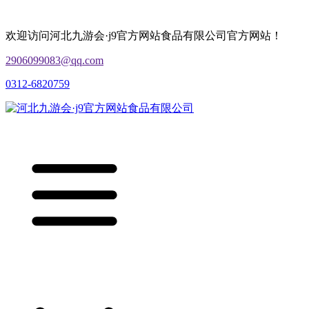
欢迎访问河北九游会·j9官方网站食品有限公司官方网站！
2906099083@qq.com
0312-6820759