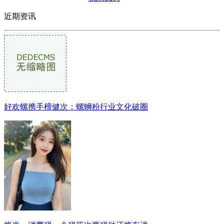
近期资讯
好欢螺携手檀健次：螺蛳粉行业文化破圈