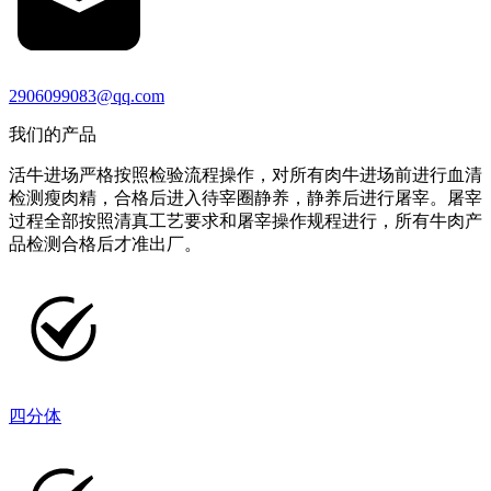
2906099083@qq.com
我们的产品
活牛进场严格按照检验流程操作，对所有肉牛进场前进行血清
检测瘦肉精，合格后进入待宰圈静养，静养后进行屠宰。屠宰
过程全部按照清真工艺要求和屠宰操作规程进行，所有牛肉产
品检测合格后才准出厂。
四分体