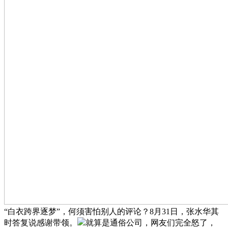
“白衣跨界逐梦”，何须害怕别人的评论？8月31日，张水华其
时答复说感谢带领。
就算是通俗公司，网友们完全怒了，