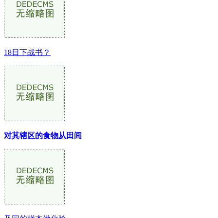
18日下战书？
对其辖区的食物从田间