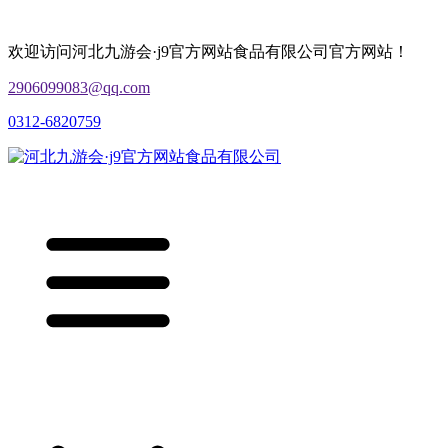
欢迎访问河北九游会·j9官方网站食品有限公司官方网站！
2906099083@qq.com
0312-6820759