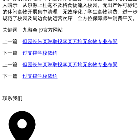
人暗示，从泉源上杜毫不及格食物流入校园。无出产许可标记
的休闲食物开展集中清理，无效净化了学生食物消费。进一步
规范了校园及周边食物运营次序，全方位保障师生消费平安。
关键词：九游会·j9官方网站
上一篇：
但园长朱某琳取投李某芳均无食物专业布景
下一篇：
过支撑学校依约
上一篇：
但园长朱某琳取投李某芳均无食物专业布景
下一篇：
过支撑学校依约
联系我们