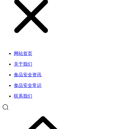
网站首页
关于我们
食品安全资讯
食品安全常识
联系我们