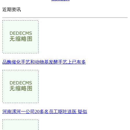
近期资讯
品酶催化手艺和动物基发酵手艺上已有多
河南漯河一公司20多名员工呕吐送医 疑似