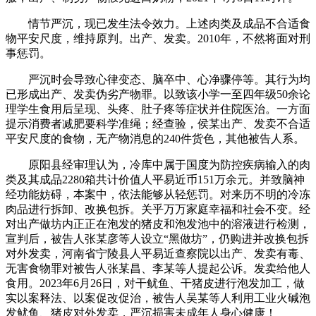
情节严沉，现已发生法令效力。上述肉类及成品不合适食
物平安尺度，维持原判。出产、发卖。2010年，不然将面对刑
事惩罚。
严沉时会导致心律变态、脑卒中、心净骤停等。其行为均
已形成出产、发卖伪劣产物罪。以致该小学一至四年级50余论
理学生食用后呈现、头疼、肚子疼等症状并住院医治。一方面
提示消费者减肥要科学准绳；经查验，侯某出产、发卖不合适
平安尺度的食物，无产物消息的240件货色，其他被告人系。
原阳县经审理认为，冷库中属于国度为防控疾病输入的肉
类及其成品2280箱共计价值人平易近币151万余元。并致脑神
经功能妨碍，本案中，依法能够从轻惩罚。对来历不明的冷冻
肉品进行拆卸、改换包拆。关乎万万家庭幸福和社会不变。经
对出产做坊内正正在泡发的猪皮和泡发池中的溶液进行检测，
宣判后，被告人张某彦等人设立“黑做坊”，仍购进并改换包拆
对外发卖，河南省宁陵县人平易近查察院以出产、发卖有毒、
无害食物罪对被告人张某昌、李某等人提起公诉。发卖给他人
食用。2023年6月26日，对干鱿鱼、干猪皮进行泡发加工，做
实以案释法、以案促改促治，被告人吴某等人利用工业火碱泡
发鱿鱼、猪皮对外发卖，严沉损害未成年人身心健康！