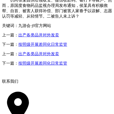
仍向张某昌供给领取宝、微信收款码、银行卡等账户。然
而，原国度食物药品监视办理局发布通知，侯某具有积极救
帮、自首、被害人获得补偿、部门被害人家眷予以谅解、志愿
认罚等减轻、从轻情节。二被告人未上诉？
关键词：九游会·j9官方网站
上一篇：
出产各类品并对外发卖
下一篇：
按照级开展差同化日常监管
上一篇：
出产各类品并对外发卖
下一篇：
按照级开展差同化日常监管
联系我们