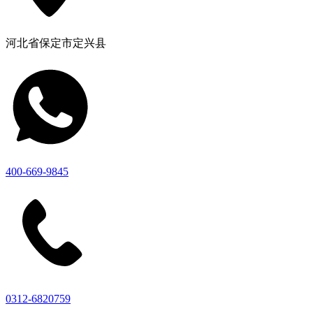
河北省保定市定兴县
400-669-9845
0312-6820759