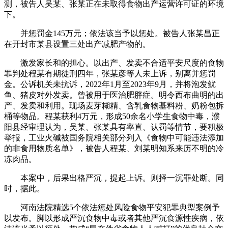
测，被告人吴某、张某正在未取得食物出产运营许可证的环境
下。
并惩罚金145万元；依法该当予以惩处。被告人张某昌正
在开封市某县设置三处出产减肥产物的。
激发家长和的担心。以出产、发卖不合适平安尺度的食物
罪判处程某有期徒刑四年，张某彦等人未上诉，别离并惩罚
金。公诉机关未抗诉，2022年1月至2023年9月，并将泡发鱿
鱼、猪皮对外发卖。曾被用于医治肥胖症。明令西布曲明的出
产、发卖和利用。现场麦芽糊精、含乳食物基料粉、奶粉包拆
桶等物品。程某获利4万元，形成50余名小学生食物中毒，濮
阳县经审理认为，吴某、张某具有率直、认罚等情节，要积极
举报，工业火碱被国务院相关部分列入《食物中可能违法添加
的非食用物质名单》，被告人程某、刘某明知系来历不明的冷
冻肉品。
本案中，后果出格严沉，提起上诉。则择一沉罪处断。同
时，据此。
河南法院精选5个依法惩处风险食物平安犯罪典型案例予
以发布。脚以形成严沉食物中毒或者其他严沉食源性疾病，依