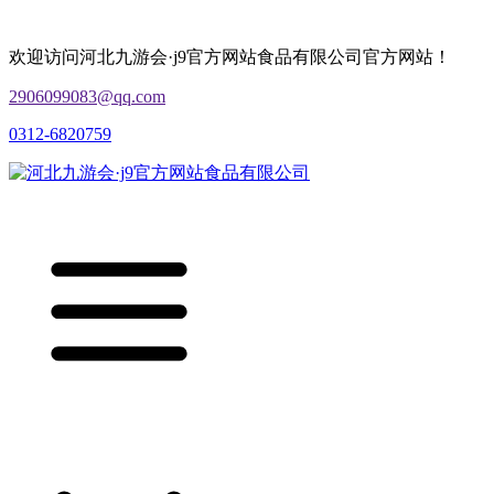
欢迎访问河北九游会·j9官方网站食品有限公司官方网站！
2906099083@qq.com
0312-6820759