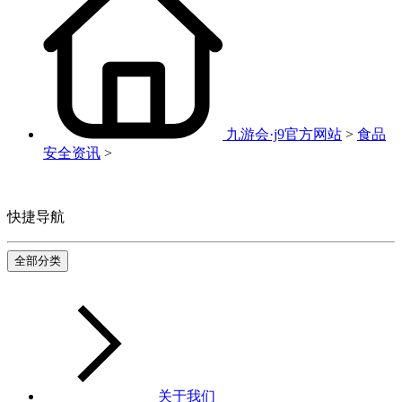
九游会·j9官方网站
>
食品
安全资讯
>
快捷导航
全部分类
关于我们