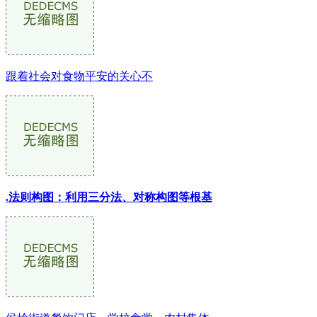
跟着社会对食物平安的关心不
.法则构图：利用三分法、对称构图等根基