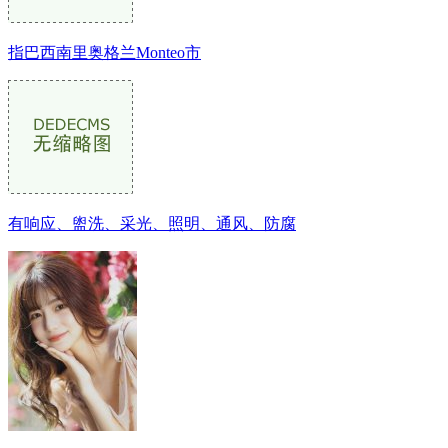
指巴西南里奥格兰Monteo市
有响应、盥洗、采光、照明、通风、防腐