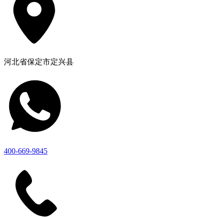
河北省保定市定兴县
400-669-9845