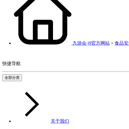
九游会·j9官方网站
>
食品安
快捷导航
全部分类
关于我们