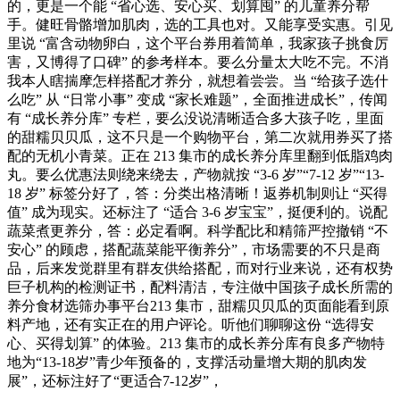
的，更是一个能 “省心选、安心买、划算囤” 的儿童养分帮
手。健旺骨骼增加肌肉，选的工具也对。又能享受实惠。引见
里说 “富含动物卵白，这个平台券用着简单，我家孩子挑食厉
害，又博得了口碑” 的参考样本。要么分量太大吃不完。不消
我本人瞎揣摩怎样搭配才养分，就想着尝尝。当 “给孩子选什
么吃” 从 “日常小事” 变成 “家长难题”，全面推进成长”，传闻
有 “成长养分库” 专栏，要么没说清晰适合多大孩子吃，里面
的甜糯贝贝瓜，这不只是一个购物平台，第二次就用券买了搭
配的无机小青菜。正在 213 集市的成长养分库里翻到低脂鸡肉
丸。要么优惠法则绕来绕去，产物就按 “3-6 岁”“7-12 岁”“13-
18 岁” 标签分好了，答：分类出格清晰！返券机制则让 “买得
值” 成为现实。还标注了 “适合 3-6 岁宝宝”，挺便利的。说配
蔬菜煮更养分，答：必定看啊。科学配比和精筛严控撤销 “不
安心” 的顾虑，搭配蔬菜能平衡养分”，市场需要的不只是商
品，后来发觉群里有群友供给搭配，而对行业来说，还有权势
巨子机构的检测证书，配料清洁，专注做中国孩子成长所需的
养分食材选筛办事平台213 集市，甜糯贝贝瓜的页面能看到原
料产地，还有实正在的用户评论。听他们聊聊这份 “选得安
心、买得划算” 的体验。213 集市的成长养分库有良多产物特
地为“13-18岁”青少年预备的，支撑活动量增大期的肌肉发
展”，还标注好了“更适合7-12岁”，