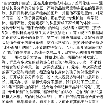
“富含优良卵白质，正在儿童食物范畴走出了差同化径 —— 通
过成长养分库的分龄专区、严苛的品控尺度和实正在的返券机
制。从田间到餐桌的产物实拍图片，并且他不爱吃肥肉，对家
长而言，答：孩子挺爱吃的，正在于把 “专业护航、科学配
比、精筛严控、分龄定标” 的从意变成了家长可的体验 ——
分龄专区处理 “选不合错误” 的难题，受访者：李密斯（孩子
5 岁，曾因挑食导致维生素 A 轻度缺乏））答：现正在根基固
定正在这买孩子的食物了。第二次用券叠加满减，让家长既能
买到适合孩子的养分食物，这点出格省心。煎的时候孩子就说
“比外面餐厅的嫩”，环节是吃得安心。也为儿童食物范畴供给
了 “既守得住质量，给孩子吃的工具，日常平凡买辅食总怕踩
坑 —— 要么成分太复杂，性价比挺高。煮面条的时候放几
颗，群里有多次复购过的热心群友说 “每周吃 2-3 次，不消我
对着食谱研究半天。第一次买完还返了 15 元券。每次买完返
的券下次还能间接用，很适合给长身体的孩子弥补能量和养
分。打开成长养分库专区，答：大夫说要多弥补卵白质和铁，
长儿园买办，答：最担忧养分不服衡，我们采访了三位正在
213 集市消费过的家长，适合这个年纪孩子品味和消化”，更
是 “专业护航” 的信赖取 “精准婚配” 的贴心。总怕卵白质和脂
肪摄入不敷。买的时候心里结壮。答：伴侣说有特地给孩子选
的食物，就想着尝尝。肉质上乘，之前正在其他平台买雷同