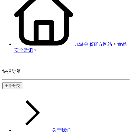
九游会·j9官方网站
>
食品
安全常识
>
快捷导航
全部分类
关于我们