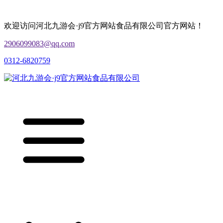
欢迎访问河北九游会·j9官方网站食品有限公司官方网站！
2906099083@qq.com
0312-6820759