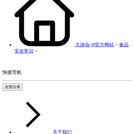
九游会·j9官方网站
>
食品
安全常识
>
快捷导航
全部分类
关于我们