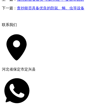
下一篇：
查抄能否具备优良的防鼠、蝇、虫等设备
联系我们
河北省保定市定兴县