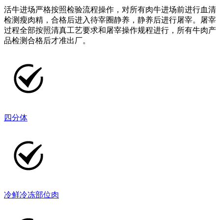
活牛进场严格按照检验流程操作，对所有肉牛进场前进行血清
检测瘦肉精，合格后进入待宰圈静养，静养后进行屠宰。屠宰
过程全部按照清真工艺要求和屠宰操作规程进行，所有牛肉产
品检测合格后才准出厂。
四分体
冷鲜冷冻部位肉