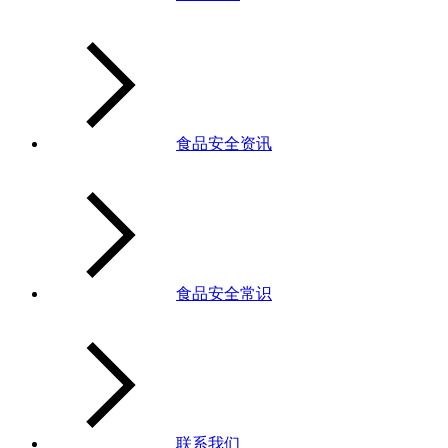
食品安全资讯
食品安全常识
联系我们