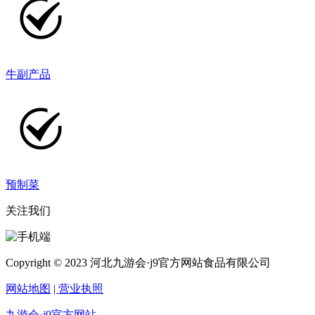
牛副产品
预制菜
关注我们
Copyright © 2023 河北九游会·j9官方网站食品有限公司
网站地图
| 营业执照
九游会·j9官方网站