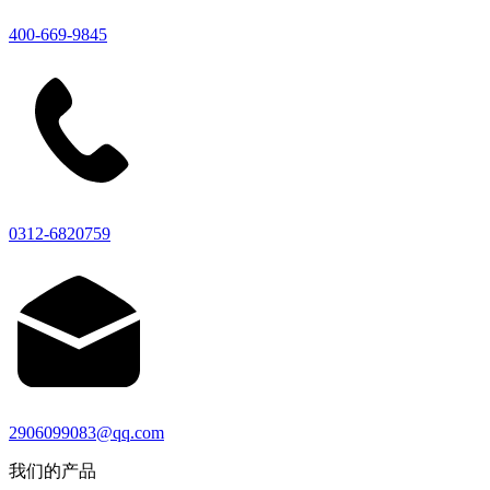
400-669-9845
0312-6820759
2906099083@qq.com
我们的产品