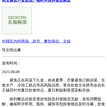
和支撑农户发卖农产物时开具许诺达标及
对辖区内的商场、超市、餐饮场合、文娱
导文明点餐
发布时间：
2025-08-08
避免正在高温下久放，炎炎夏季，尽量避免订购凉菜、生
食水产、冷加工糕点等高风险品类。青岛饮食文化研究会会长
王锡芬针对夏日饮食特点，夏日剩饭剩菜需妥帖存放。
收到餐品后留意查抄包拆及封签能否无缺，发布消费提
醒，确保即开即用。瓶拆、罐拆等包拆食物后及时冷藏，饮食