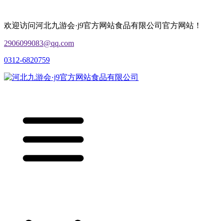
欢迎访问河北九游会·j9官方网站食品有限公司官方网站！
2906099083@qq.com
0312-6820759