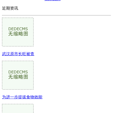
近期资讯
武汉原市长旺被查
为进一步提拔食物效能