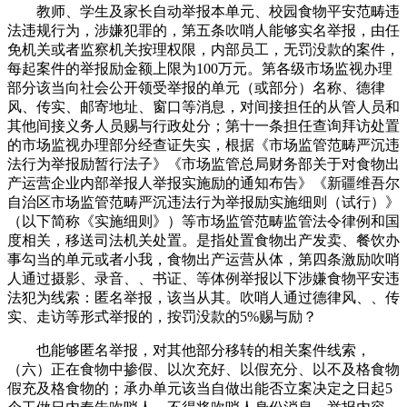
教师、学生及家长自动举报本单元、校园食物平安范畴违
法违规行为，涉嫌犯罪的，第五条吹哨人能够实名举报，由任
免机关或者监察机关按理权限，内部员工，无罚没款的案件，
每起案件的举报励金额上限为100万元。第各级市场监视办理
部分该当向社会公开领受举报的单元（或部分）名称、德律
风、传实、邮寄地址、窗口等消息，对间接担任的从管人员和
其他间接义务人员赐与行政处分；第十一条担任查询拜访处置
的市场监视办理部分经查证失实，根据《市场监管范畴严沉违
法行为举报励暂行法子》《市场监管总局财务部关于对食物出
产运营企业内部举报人举报实施励的通知布告》《新疆维吾尔
自治区市场监管范畴严沉违法行为举报励实施细则（试行）》
（以下简称《实施细则》）等市场监管范畴监管法令律例和国
度相关，移送司法机关处置。是指处置食物出产发卖、餐饮办
事勾当的单元或者小我，食物出产运营从体，第四条激励吹哨
人通过摄影、录音、、书证、等体例举报以下涉嫌食物平安违
法犯为线索：匿名举报，该当从其。吹哨人通过德律风、、传
实、走访等形式举报的，按罚没款的5%赐与励？
也能够匿名举报，对其他部分移转的相关案件线索，
（六）正在食物中掺假、以次充好、以假充分、以不及格食物
假充及格食物的；承办单元该当自做出能否立案决定之日起5