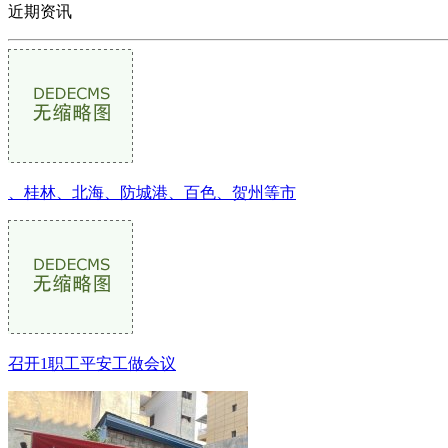
近期资讯
、桂林、北海、防城港、百色、贺州等市
召开1职工平安工做会议