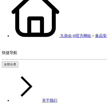
九游会·j9官方网站
>
食品安
快捷导航
全部分类
关于我们