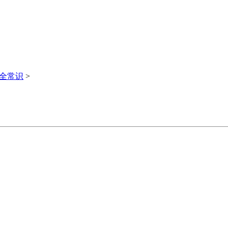
全常识
>