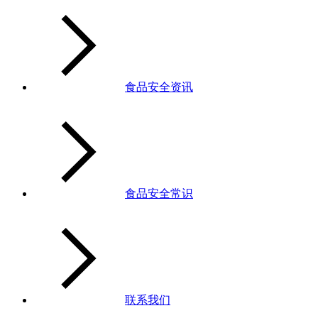
食品安全资讯
食品安全常识
联系我们