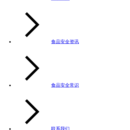
食品安全资讯
食品安全常识
联系我们