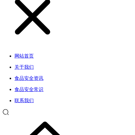
网站首页
关于我们
食品安全资讯
食品安全常识
联系我们