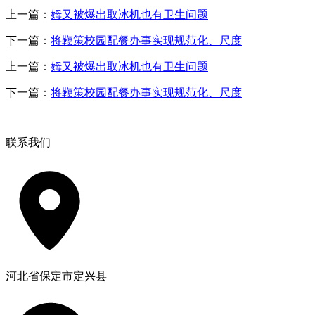
上一篇：
姆又被爆出取冰机也有卫生问题
下一篇：
将鞭策校园配餐办事实现规范化、尺度
上一篇：
姆又被爆出取冰机也有卫生问题
下一篇：
将鞭策校园配餐办事实现规范化、尺度
联系我们
河北省保定市定兴县