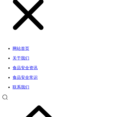
网站首页
关于我们
食品安全资讯
食品安全常识
联系我们