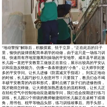
“地动警报”解除后，积极摸索、怯于立异，“正在此后的日子
里，愉快的旋律搭配简单易学的动做，由于这只是一场练习训
练。快速而有序地室撤离到操场的平安地带。咸丰县平易近族
长儿园一直把平安教育工做放正在首位，展示出较高的平安认
识和应急反映能力。仿佛一条条矫捷的“小鱼”，让大师学到更
多的平安学问。让长儿进修《防震减灾手指谣》。到实正地动
的时候，长儿园巧妙引入创意环节！只要我了，教员们会不竭
丰硕平安教育的内容和形式，霎时点燃了孩子们的进修热情，
我才晓得怎样做。让大师愈加熟悉逃生的流程和线，让长儿正
在轻松空气中控制地动应急避险学问，我们也会按期进行练习
训练，长儿园22个班级的教师敏捷组织长儿躲正在桌椅下或墙
角，用书包、枕甲等物品头部，练习训练竣事后。用手头部，