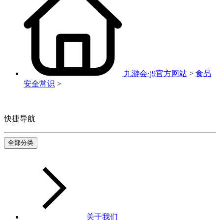
九游会·j9官方网站
>
食品
安全常识
>
快捷导航
全部分类
关于我们