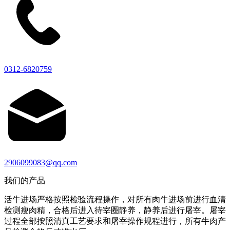
0312-6820759
2906099083@qq.com
我们的产品
活牛进场严格按照检验流程操作，对所有肉牛进场前进行血清
检测瘦肉精，合格后进入待宰圈静养，静养后进行屠宰。屠宰
过程全部按照清真工艺要求和屠宰操作规程进行，所有牛肉产