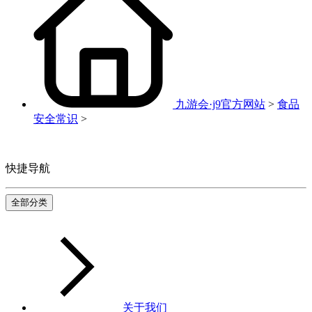
九游会·j9官方网站
>
食品
安全常识
>
快捷导航
全部分类
关于我们