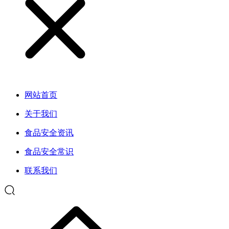
网站首页
关于我们
食品安全资讯
食品安全常识
联系我们