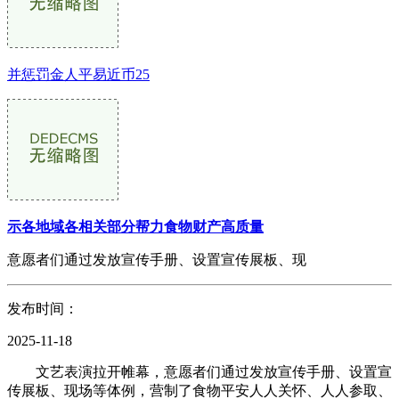
并惩罚金人平易近币25
示各地域各相关部分帮力食物财产高质量
意愿者们通过发放宣传手册、设置宣传展板、现
发布时间：
2025-11-18
文艺表演拉开帷幕，意愿者们通过发放宣传手册、设置宣
传展板、现场等体例，营制了食物平安人人关怀、人人参取、