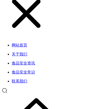
网站首页
关于我们
食品安全资讯
食品安全常识
联系我们