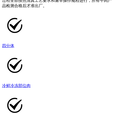
过程全部按照清真工艺要求和屠宰操作规程进行，所有牛肉产
品检测合格后才准出厂。
四分体
冷鲜冷冻部位肉