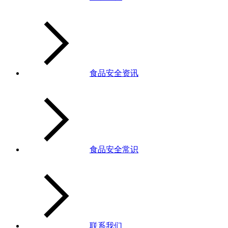
食品安全资讯
食品安全常识
联系我们