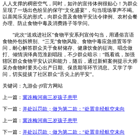
人人支撑的稠密空气，同时，如许的宣传体例很贴心！为群众
呈现了一场出色纷呈的保守“文化盛宴”，勾当现场掌声不竭。
以喜闻乐见的形式，向群众普及食物平安法令律例、农村会餐
办理、防止食物中毒及消费路子等学问。
”此次“送戏进社区”食物平安系列宣传勾当，用通俗言语
食物外包拆辨别、“三无”食物风险、食物中毒应急措置等学
问，耐心解答群众关于食材储存、健康饮食的征询。唱念做
打、倾情演绎典范淮剧唱段，不少群众暗示：“既看戏，加强
辖区群众食物平安认识和能力，随后，通过新鲜案例提示大师
采办食物时要关心出产日期、保质期等环节消息。又学了学
问，切实提拔了社区群众“舌尖上的平安”。
关键词：九游会·j9官方网站
上一篇：
冀连梅河南三岁孩子患甲
下一篇：
并处以罚款；做为第二款：“处置非经航空未向
上一篇：
冀连梅河南三岁孩子患甲
下一篇：
并处以罚款；做为第二款：“处置非经航空未向