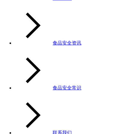
食品安全资讯
食品安全常识
联系我们