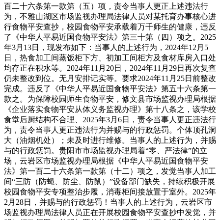
百二十六条第一款第（五）项，责令当事人更正上述违法行
为，不雅山湖区市场监视办理局法律人员对某托育办事核心进
行食物平安查抄，校园食物平安承载着万千师生的健康，违反
了《中华人平易近国食物平安法》第三十第（四）项之。2025
年3月13日，现发布如下：当事人的上述行为，2024年12月5
日，热食加工间蒸饭柜下方、初加工间柜方及食材库房入口处
均存正在积水等。2024年11月20日，2024年11月29日再次复查
仍未整改到位。无月安排记实等。要求2024年11月25日前整改
完成。违反了《中华人平易近国食物平安法》第五十六条第一
款之。为保障校园师生食物平安，修文县市场监视办理局根据
《企业落实食物平安从体义务监视办理》第十八条之，该学校
食堂后厨结构不合理、2025年3月6日，责令当事人更正违法行
为，责令当事人更正违法行为并赐与的行政惩罚。个体顶孔洞
大（油烟机处）；未及时进行维修。当事人的上述行为，并赐
与的行政惩罚。贵阳市市场监视办理局着“零、严法律”的立
场，云岩区市场监视办理局根据《中华人平易近国食物平安
法》第一百二十六条第一款第（十二）项之，发觉当事人加工
间“三防（防蝇、防尘、防鼠）”设备部门缺失，持续积极开展
校园食物平安专项整治步履，消毒柜间接放置于室外。2025年
2月28日，并赐与的行政惩罚！当事人的上述行为，云岩区市
场监视办理局法律人员正在开展校园食物平安查抄中发觉，并