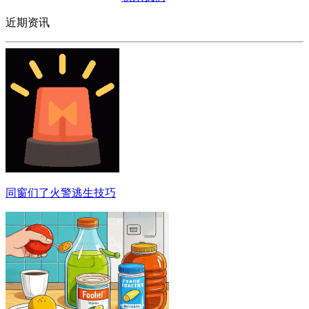
近期资讯
同窗们了火警逃生技巧