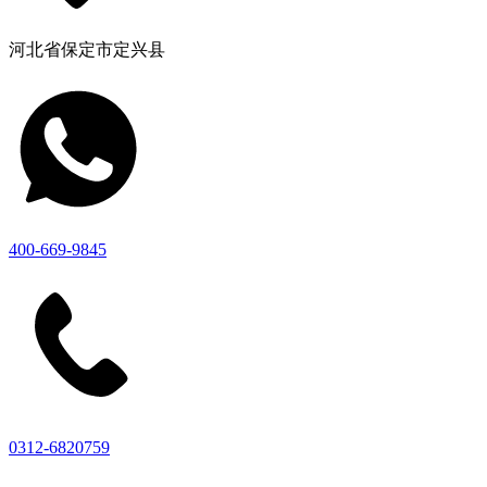
河北省保定市定兴县
400-669-9845
0312-6820759