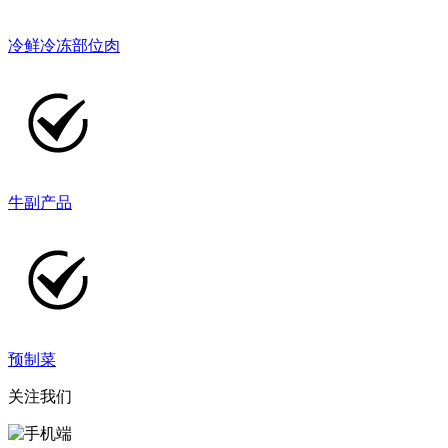
冷鲜冷冻部位肉
牛副产品
预制菜
关注我们