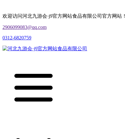
欢迎访问河北九游会·j9官方网站食品有限公司官方网站！
2906099083@qq.com
0312-6820759