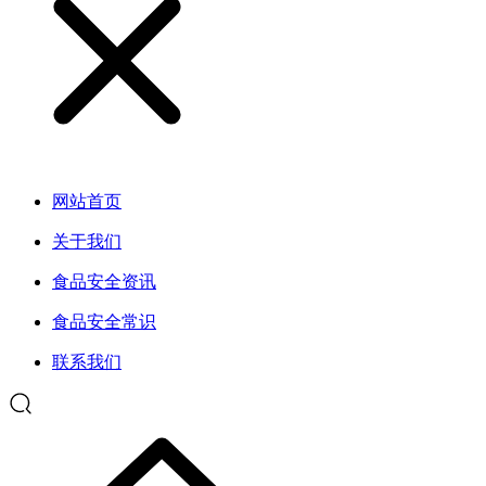
网站首页
关于我们
食品安全资讯
食品安全常识
联系我们