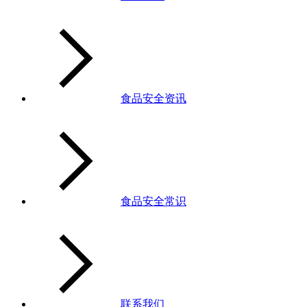
食品安全资讯
食品安全常识
联系我们