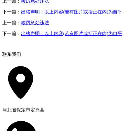
上一篇：
峻厉惩处违法
下一篇：
出格声明：以上内容(若有图片或括正在内)为自平
上一篇：
峻厉惩处违法
下一篇：
出格声明：以上内容(若有图片或括正在内)为自平
联系我们
河北省保定市定兴县