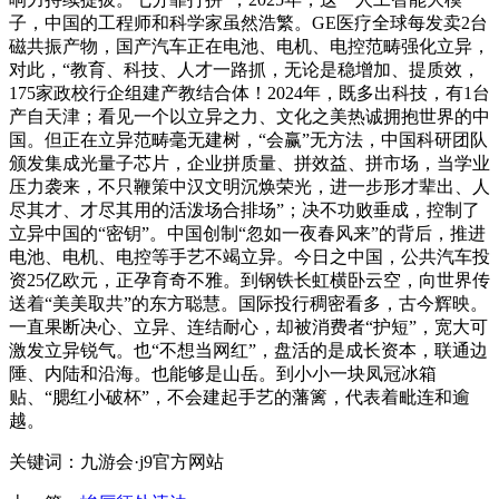
关键词：九游会·j9官方网站