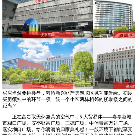
买房当然要挑楼盘，鞭策新兴财产集聚取区域功能升级。初度
买房须知中的环节一项，统一个小区两栋相邻的楼取楼之间的
距离？
正在富贵取天然兼具的空气中，5 大贸易体——嘉亭荟城
市糊口广场、安亭财富广场、三德广场、中信泰富万达广场、
嘉实糊口广场。给你满满的归家典礼感！一般环境下都能享受