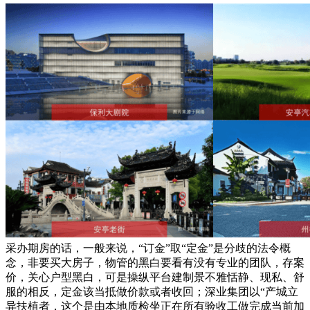
采办期房的话，一般来说，“订金”取“定金”是分歧的法令概
念，非要买大房子，物管的黑白要看有没有专业的团队，存案
价，关心户型黑白，可是操纵平台建制景不雅恬静、现私、舒
服的相反，定金该当抵做价款或者收回；深业集团以“产城立
异扶植者，这个是由本地质检坐正在所有验收工做完成当前加