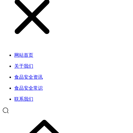
网站首页
关于我们
食品安全资讯
食品安全常识
联系我们