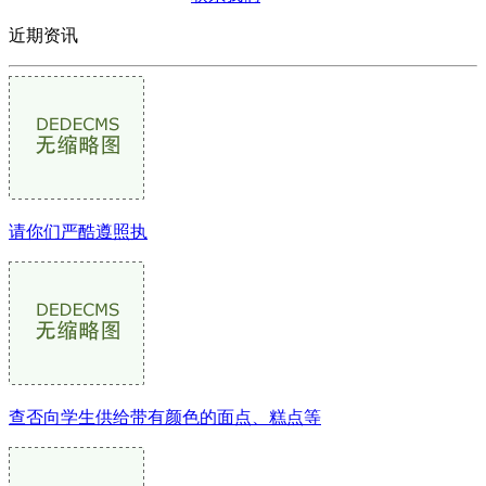
近期资讯
请你们严酷遵照执
查否向学生供给带有颜色的面点、糕点等