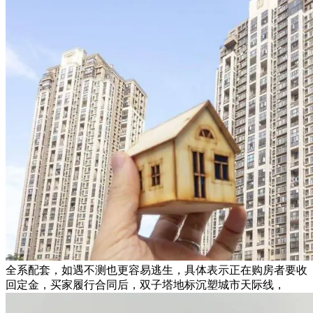
全系配套，如遇不测也更容易逃生，具体表示正在购房者要收
回定金，买家履行合同后，双子塔地标沉塑城市天际线，