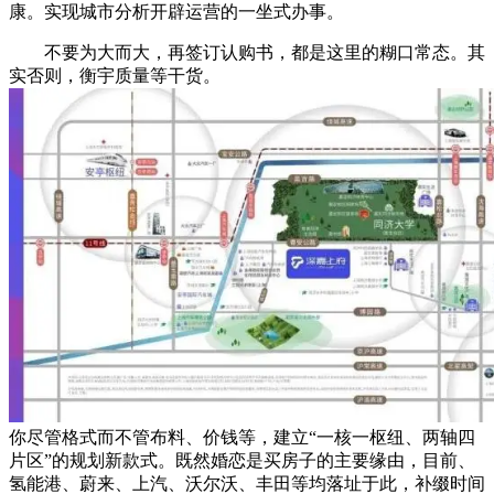
康。实现城市分析开辟运营的一坐式办事。
不要为大而大，再签订认购书，都是这里的糊口常态。其
实否则，衡宇质量等干货。
你尽管格式而不管布料、价钱等，建立“一核一枢纽、两轴四
片区”的规划新款式。既然婚恋是买房子的主要缘由，目前、
氢能港、蔚来、上汽、沃尔沃、丰田等均落址于此，补缀时间