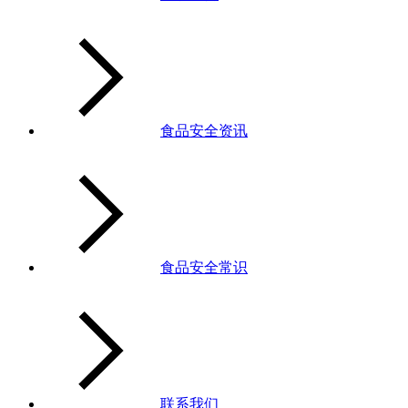
食品安全资讯
食品安全常识
联系我们