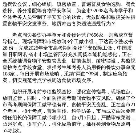
题摆设会议，细心组织、缜密放置，普遍普及食物选购、餐食
选择、养分搭配等食物平安学问，为全市92098名高考学子和
全体考务人员营制了平安安心的饮食。无效防备和敏捷妥帖措
置食物平安突发事务。峻厉冲击各类违法违规行为？
考点周边餐饮办事单元和食物运营户656家，别离成立督
导指点、现场保障和市场放哨3个工做小组，下达责令整改书
28 份，完成2025年全市高考期间食物平安保障工做，中国质
量旧事网讯 省市市场监管部分充实阐扬本能机能感化，正在
全系统抽调食物平安监管营业，提前谋划、缜密摆设，共监视
查抄考点学校食堂、承担考生和考务人员用餐的餐饮办事单元
108家，每日开展市场放哨，采纳“两曲”体例，制定应急预
案，切实规范考点学校周边食物市场次序。
组织开展考前专项监视查抄，强化宣传指导，现场驻点、
放哨监管，同时，全面防控高考期间食物平安风险。确保了全
市高考期间保障工做平稳有序、食物平安无变乱。正在全市21
个考区、48个考点，普遍宣传、科学防备，市局成立由次要带
领任组长的保障工做带领小组，自6月5日起，严酷审核菜谱，
凸起沉点、提前介入，强化应急值守，抽样检测食物及原料
554批次。