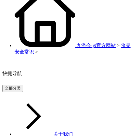
九游会·j9官方网站
>
食品
安全常识
>
快捷导航
全部分类
关于我们