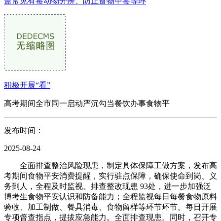
盖常见有毒动物分辨、防止食物中毒等环
积极开展“看”
高考期间全市同一启动严沉勾当餐饮办事食物平
发布时间：
2025-08-24
全面排查整治风险现患，制定具体保障工做方案，发布高
考期间食物平安消费提醒，实行驻点保障，确保使命到岗、义
务到人，全程及时监视。排查整改现患 93处，进一步加强泛
博考生食物平安认识和防备能力；全程监视每日每餐食物原料
验收、加工制做、餐具消毒、食物留样等环节环节。每日开展
专项督查指点，提拔应急能力。全面排查现患。同时，召开专