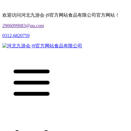
欢迎访问河北九游会·j9官方网站食品有限公司官方网站！
2906099083@qq.com
0312-6820759