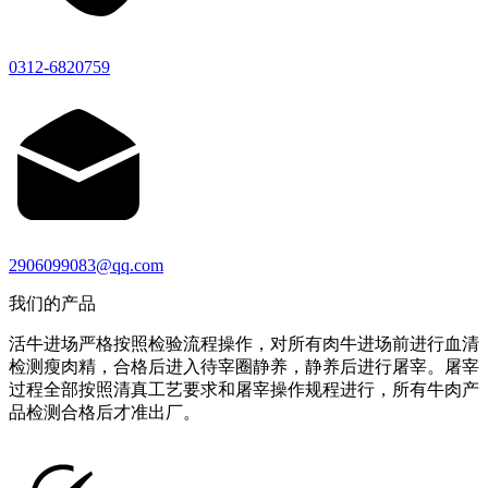
0312-6820759
2906099083@qq.com
我们的产品
活牛进场严格按照检验流程操作，对所有肉牛进场前进行血清
检测瘦肉精，合格后进入待宰圈静养，静养后进行屠宰。屠宰
过程全部按照清真工艺要求和屠宰操作规程进行，所有牛肉产
品检测合格后才准出厂。