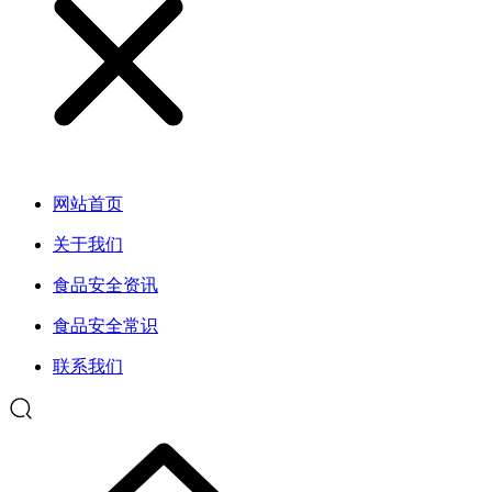
网站首页
关于我们
食品安全资讯
食品安全常识
联系我们