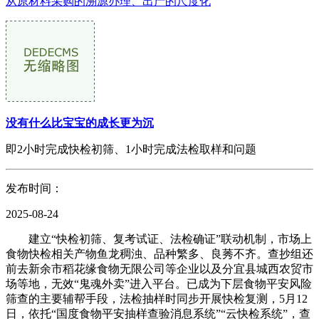
从原材料采购的溯源办理、出产的尺度化
没有什么比宝宝的成长更为沉
即2小时完成快检初筛、1小时完成法检取样和问题
发布时间：
2025-08-24
建立“快检初筛、复考试证、法检确证”联动机制，市场上
食物快检相关产物鱼龙稠浊、品种繁多、良莠不齐。查抄组还
前去新余市稻花缘食物无限公司等企业以及分宜县城西农贸市
场等地，无效“鬼魂外卖”进入平台。已成为下层食物平安风险
筛查的主要辅帮手段，法检抽样时同步开展快检复测，5月12
日，依托“国度食物平安抽样查验消息系统”“云快检系统”，查